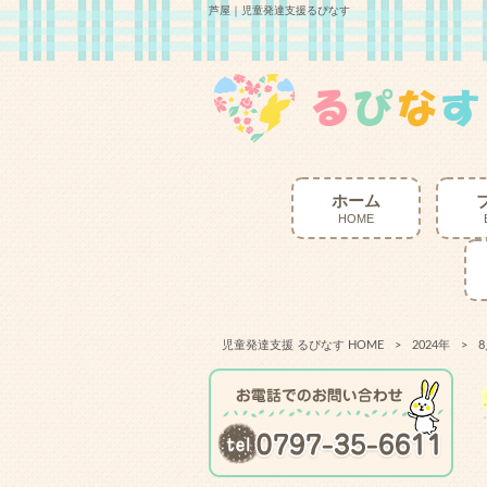
芦屋｜児童発達支援るぴなす
ホーム
HOME
児童発達支援 るぴなす HOME
>
2024年
>